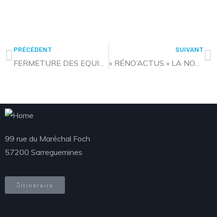
PRÉCÉDENT
SUIVANT
FERMETURE DES EQUIPEMENTS AQUATIQUES POUR NOËL
« RÉNO’ACTUS » LA NOUVELLE NEWSLETTER EN MATIÈRE DE RÉNOVATION ÉNERGÉTIQUE
99 rue du Maréchal Foch
57200 Sarreguemines
Itinéraire