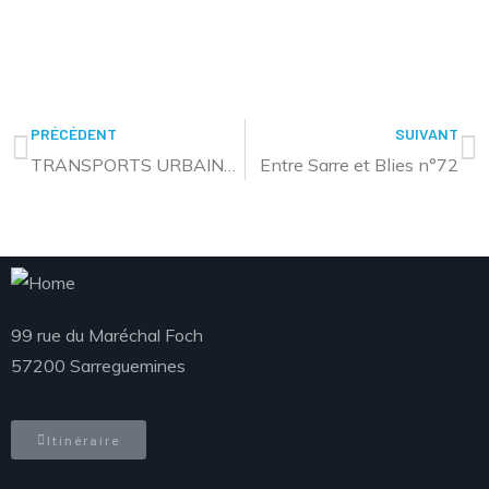
PRÉCÉDENT
SUIVANT
TRANSPORTS URBAINS – SERVICES DES DIMANCHES DE l’AVENT
Entre Sarre et Blies n°72
99 rue du Maréchal Foch
57200 Sarreguemines
Itinéraire