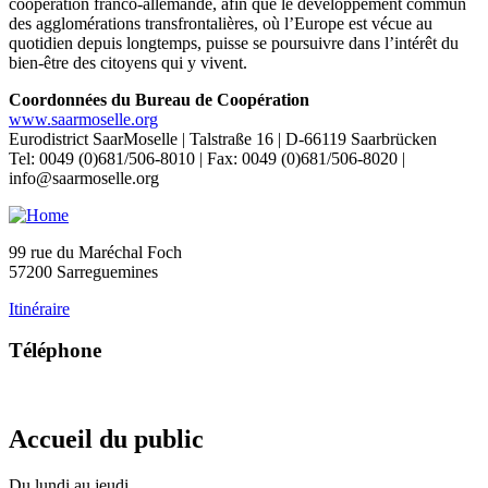
coopération franco-allemande, afin que le développement commun
des agglomérations transfrontalières, où l’Europe est vécue au
quotidien depuis longtemps, puisse se poursuivre dans l’intérêt du
bien-être des citoyens qui y vivent.
Coordonnées du Bureau de Coopération
www.saarmoselle.org
Eurodistrict SaarMoselle | Talstraße 16 | D-66119 Saarbrücken
Tel: 0049 (0)681/506-8010 | Fax: 0049 (0)681/506-8020 |
info@saarmoselle.org
99 rue du Maréchal Foch
57200 Sarreguemines
Itinéraire
Téléphone
03 87 28 30 30
Accueil du public
Du lundi au jeudi