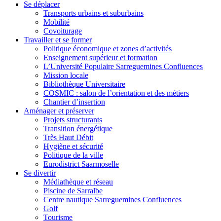
Se déplacer
Transports urbains et suburbains
Mobilité
Covoiturage
Travailler et se former
Politique économique et zones d’activités
Enseignement supérieur et formation
L’Université Populaire Sarreguemines Confluences
Mission locale
Bibliothèque Universitaire
COSMIC : salon de l’orientation et des métiers
Chantier d’insertion
Aménager et préserver
Projets structurants
Transition énergétique
Très Haut Débit
Hygiène et sécurité
Politique de la ville
Eurodistrict Saarmoselle
Se divertir
Médiathèque et réseau
Piscine de Sarralbe
Centre nautique Sarreguemines Confluences
Golf
Tourisme