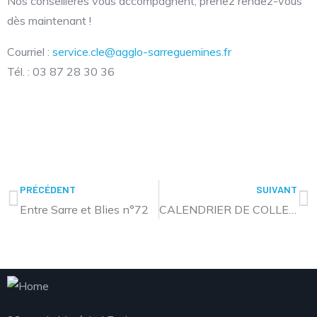
Nos conseillères vous accompagnent, prenez rendez-vous
dès maintenant !
Courriel :
service.cle@agglo-sarreguemines.fr
Tél. : 03 87 28 30 36
PRÉCÉDENT
SUIVANT
Entre Sarre et Blies n°72
CALENDRIER DE COLLECTE DES DÉCHETS MÉNAGERS – 2026