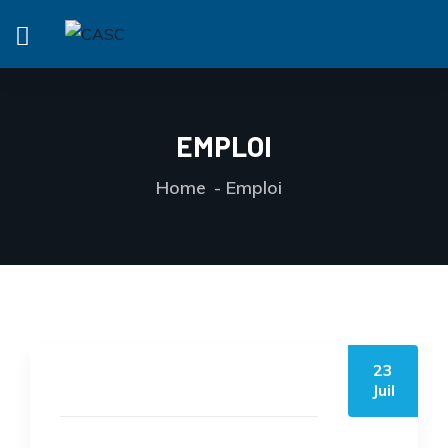
EMPLOI
Home
Emploi
23
by casc
Juil