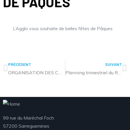
DE PÂQUES
L’Agglo vous souhaite de belles fêtes de Pâques
PRÉCÉDENT
SUIVANT
ORGANISATION DES COLLECTES POUR LE WEEK-END DE PÂQUES
Planning trimestriel du Relais Petite Enfance
99 rue du Maréchal Foch
57200 Sarreguemines