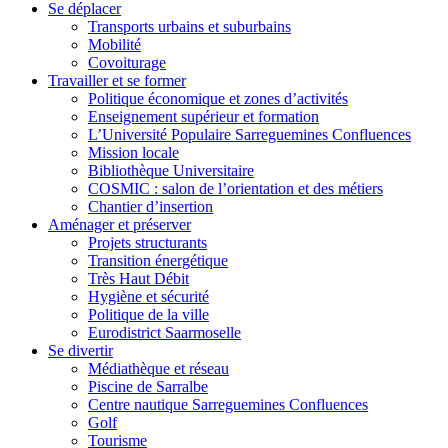
Se déplacer
Transports urbains et suburbains
Mobilité
Covoiturage
Travailler et se former
Politique économique et zones d’activités
Enseignement supérieur et formation
L’Université Populaire Sarreguemines Confluences
Mission locale
Bibliothèque Universitaire
COSMIC : salon de l’orientation et des métiers
Chantier d’insertion
Aménager et préserver
Projets structurants
Transition énergétique
Très Haut Débit
Hygiène et sécurité
Politique de la ville
Eurodistrict Saarmoselle
Se divertir
Médiathèque et réseau
Piscine de Sarralbe
Centre nautique Sarreguemines Confluences
Golf
Tourisme