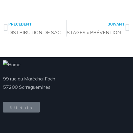
PRÉCÉDENT
SUIVANT
DISTRIBUTION DE SACS MULTIFLUX : CHANGEMENT DE LIEU POUR ERNESTVILLER
STAGES « PRÉVENTION NOYADE » AU CENTRE NAUTIQUE : LES DATES DU MOIS D’AOÛT
99 rue du Maréchal Foch
57200 Sarreguemines
Itinéraire