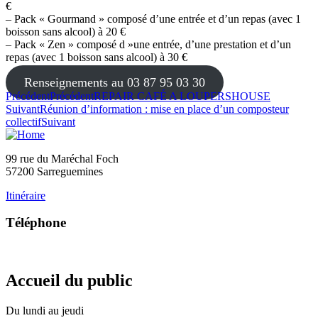
€
– Pack « Gourmand » composé d’une entrée et d’un repas (avec 1
boisson sans alcool) à 20 €
– Pack « Zen » composé d »une entrée, d’une prestation et d’un
repas (avec 1 boisson sans alcool) à 30 €
Renseignements au 03 87 95 03 30
Précédent
Précédent
REPAIR CAFÉ A LOUPERSHOUSE
Suivant
Réunion d’information : mise en place d’un composteur
collectif
Suivant
99 rue du Maréchal Foch
57200 Sarreguemines
Itinéraire
Téléphone
03 87 28 30 30
Accueil du public
Du lundi au jeudi