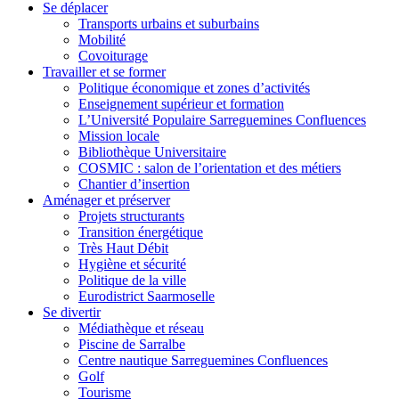
Se déplacer
Transports urbains et suburbains
Mobilité
Covoiturage
Travailler et se former
Politique économique et zones d’activités
Enseignement supérieur et formation
L’Université Populaire Sarreguemines Confluences
Mission locale
Bibliothèque Universitaire
COSMIC : salon de l’orientation et des métiers
Chantier d’insertion
Aménager et préserver
Projets structurants
Transition énergétique
Très Haut Débit
Hygiène et sécurité
Politique de la ville
Eurodistrict Saarmoselle
Se divertir
Médiathèque et réseau
Piscine de Sarralbe
Centre nautique Sarreguemines Confluences
Golf
Tourisme