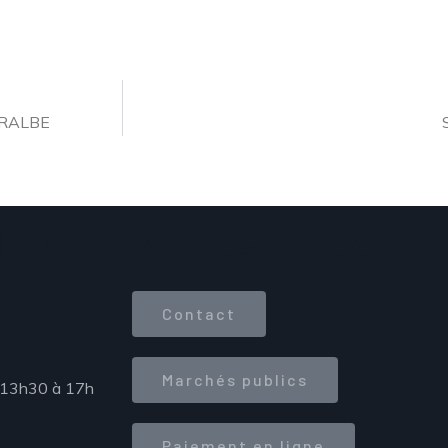
RRALBE
 du
Accès direct
Contact
Marchés publics
 13h30 à 17h
Paiement en ligne