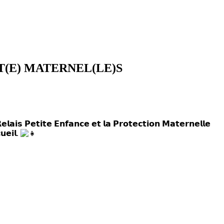
T(E) MATERNEL(LE)S
𝘁𝗶𝘁𝗲 𝗘𝗻𝗳𝗮𝗻𝗰𝗲 𝗲𝘁 𝗹𝗮 𝗣𝗿𝗼𝘁𝗲𝗰𝘁𝗶𝗼𝗻 𝗠𝗮𝘁𝗲𝗿𝗻𝗲𝗹𝗹𝗲
𝘂𝗲𝗶𝗹.