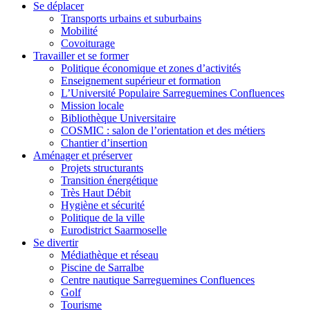
Se déplacer
Transports urbains et suburbains
Mobilité
Covoiturage
Travailler et se former
Politique économique et zones d’activités
Enseignement supérieur et formation
L’Université Populaire Sarreguemines Confluences
Mission locale
Bibliothèque Universitaire
COSMIC : salon de l’orientation et des métiers
Chantier d’insertion
Aménager et préserver
Projets structurants
Transition énergétique
Très Haut Débit
Hygiène et sécurité
Politique de la ville
Eurodistrict Saarmoselle
Se divertir
Médiathèque et réseau
Piscine de Sarralbe
Centre nautique Sarreguemines Confluences
Golf
Tourisme