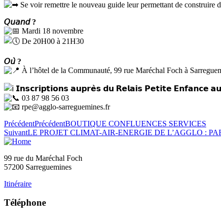
Se voir remettre le nouveau guide leur permettant de construire de
𝘘𝘶𝘢𝘯𝘥 ?
Mardi 18 novembre
De 20H00 à 21H30
𝘖𝘶̀ ?
À l’hôtel de la Communauté, 99 rue Maréchal Foch à Sarreguemin
𝗜𝗻𝘀𝗰𝗿𝗶𝗽𝘁𝗶𝗼𝗻𝘀 𝗮𝘂𝗽𝗿𝗲̀𝘀 𝗱𝘂 𝗥𝗲𝗹𝗮𝗶𝘀 𝗣𝗲𝘁𝗶𝘁𝗲 𝗘𝗻𝗳𝗮𝗻𝗰𝗲 𝗮𝘂
03 87 98 56 03
rpe@agglo-sarreguemines.fr
Précédent
Précédent
BOUTIQUE CONFLUENCES SERVICES
Suivant
LE PROJET CLIMAT-AIR-ENERGIE DE L’AGGLO : PA
99 rue du Maréchal Foch
57200 Sarreguemines
Itinéraire
Téléphone