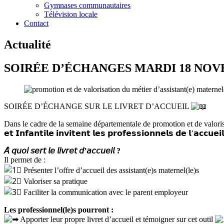
Gymnases communautaires
Télévision locale
Contact
Actualité
SOIRÉE D’ÉCHANGES MARDI 18 NOVE
SOIRÉE D’ÉCHANGE SUR LE LIVRET D’ACCUEIL
Dans le cadre de la semaine départementale de promotion et de valorisation du 
𝗲𝘁 𝗜𝗻𝗳𝗮𝗻𝘁𝗶𝗹𝗲 𝗶𝗻𝘃𝗶𝘁𝗲𝗻𝘁 𝗹𝗲𝘀 𝗽𝗿𝗼𝗳𝗲𝘀𝘀𝗶𝗼𝗻𝗻𝗲𝗹𝘀 𝗱𝗲 𝗹’𝗮𝗰𝗰𝘂𝗲𝗶
𝘈̀ 𝘲𝘶𝘰𝘪 𝘴𝘦𝘳𝘵 𝘭𝘦 𝘭𝘪𝘷𝘳𝘦𝘵 𝘥’𝘢𝘤𝘤𝘶𝘦𝘪𝘭 ?
Il permet de :
Présenter l’offre d’accueil des assistant(e)s maternel(le)s
Valoriser sa pratique
Faciliter la communication avec le parent employeur
Les professionnel(le)s pourront :
Apporter leur propre livret d’accueil et témoigner sur cet outil