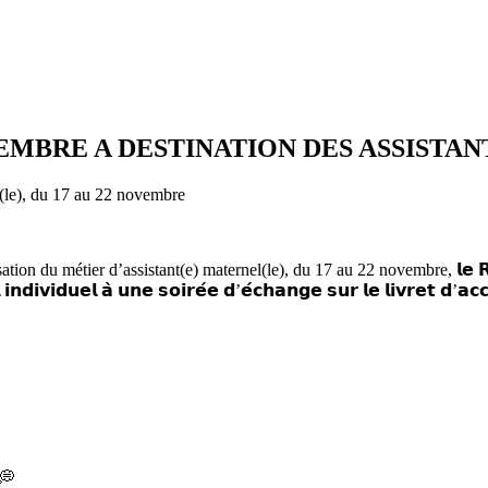
MBRE A DESTINATION DES ASSISTAN
métier d’assistant(e) maternel(le), du 17 au 22 novembre, 𝗹𝗲 𝗥𝗲𝗹𝗮𝗶𝘀 𝗣𝗲
 𝗶𝗻𝗱𝗶𝘃𝗶𝗱𝘂𝗲𝗹 𝗮̀ 𝘂𝗻𝗲 𝘀𝗼𝗶𝗿𝗲́𝗲 𝗱’𝗲́𝗰𝗵𝗮𝗻𝗴𝗲 𝘀𝘂𝗿 𝗹𝗲 𝗹𝗶𝘃𝗿𝗲𝘁 𝗱’𝗮𝗰