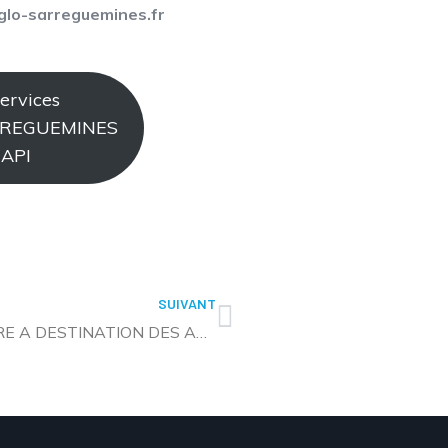
glo-sarreguemines.fr
ervices
ARREGUEMINES
 API
SUIVANT
SOIRÉE D’ÉCHANGES MARDI 18 NOVEMBRE A DESTINATION DES ASSISTANT(E) MATERNEL(LE)S