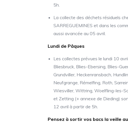
5h.
La collecte des déchets résiduels ch
SARREGUEMINES et dans les commune
aussi avancée au 05 avril.
Lundi de Pâques
Les collectes prévues le lundi 10 av
Bliesbruck, Blies-Ebersing, Blies-Guer
Grundviller, Heckenransbach, Hundling
Neufgrange, Rémelfing, Roth, Sarrein
Wiesviller, Wittring, Woelfling-les-
et Zetting (+ annexe de Dieding) so
12 avril à partir de 5h.
Pensez à sortir vos bacs la veille au 