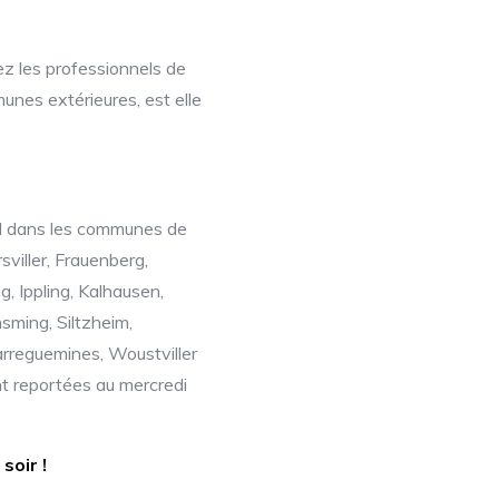
ez les professionnels de
s extérieures, est elle
ril dans les communes de
sviller, Frauenberg,
, Ippling, Kalhausen,
sming, Siltzheim,
Sarreguemines, Woustviller
nt reportées au mercredi
soir !