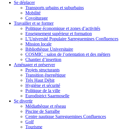
Se déplacer
Transports urbains et suburbains
Mobilité
Covoiturage
Travailler et se former
Politique économique et zones d’activités
Enseignement supérieur et formation
L’Université Populaire Sarreguemines Confluences
Mission locale
Bibliothèque Universitaire
COSMIC : salon de l’orientation et des métiers
Chantier d’insertion
Aménager et préserver
Projets structurants
Transition énergétique
Très Haut Débit
Hygiène et sécurité
Politique de la ville
Eurodistrict Saarmoselle
Se divertir
Médiathèque et réseau
Piscine de Sarralbe
Centre nautique Sarreguemines Confluences
Golf
Tourisme