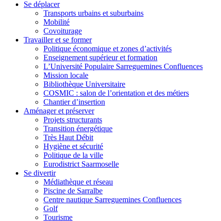
Se déplacer
Transports urbains et suburbains
Mobilité
Covoiturage
Travailler et se former
Politique économique et zones d’activités
Enseignement supérieur et formation
L’Université Populaire Sarreguemines Confluences
Mission locale
Bibliothèque Universitaire
COSMIC : salon de l’orientation et des métiers
Chantier d’insertion
Aménager et préserver
Projets structurants
Transition énergétique
Très Haut Débit
Hygiène et sécurité
Politique de la ville
Eurodistrict Saarmoselle
Se divertir
Médiathèque et réseau
Piscine de Sarralbe
Centre nautique Sarreguemines Confluences
Golf
Tourisme