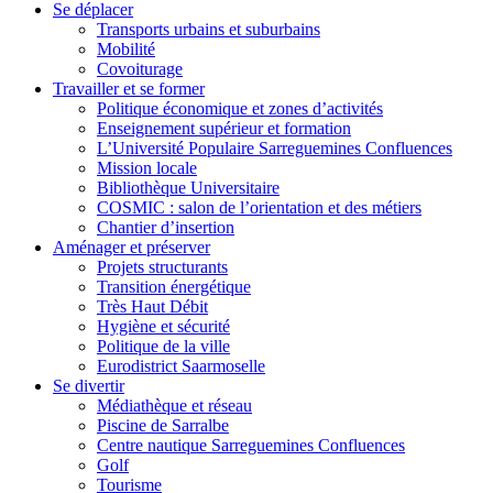
Se déplacer
Transports urbains et suburbains
Mobilité
Covoiturage
Travailler et se former
Politique économique et zones d’activités
Enseignement supérieur et formation
L’Université Populaire Sarreguemines Confluences
Mission locale
Bibliothèque Universitaire
COSMIC : salon de l’orientation et des métiers
Chantier d’insertion
Aménager et préserver
Projets structurants
Transition énergétique
Très Haut Débit
Hygiène et sécurité
Politique de la ville
Eurodistrict Saarmoselle
Se divertir
Médiathèque et réseau
Piscine de Sarralbe
Centre nautique Sarreguemines Confluences
Golf
Tourisme