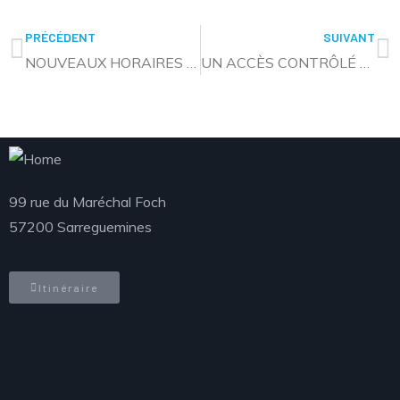
PRÉCÉDENT
SUIVANT
NOUVEAUX HORAIRES DE L’ACCUEIL TÉLÉPHONIQUE DES SERVICES CLE ET URBANISME
UN ACCÈS CONTRÔLÉ AUX DÉCHÈTERIES
99 rue du Maréchal Foch
57200 Sarreguemines
Itinéraire
Téléphone