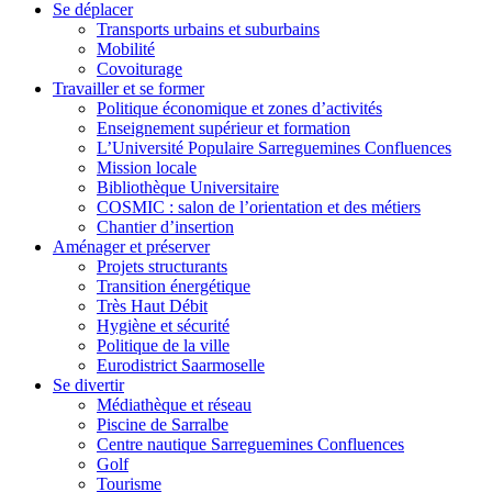
Se déplacer
Transports urbains et suburbains
Mobilité
Covoiturage
Travailler et se former
Politique économique et zones d’activités
Enseignement supérieur et formation
L’Université Populaire Sarreguemines Confluences
Mission locale
Bibliothèque Universitaire
COSMIC : salon de l’orientation et des métiers
Chantier d’insertion
Aménager et préserver
Projets structurants
Transition énergétique
Très Haut Débit
Hygiène et sécurité
Politique de la ville
Eurodistrict Saarmoselle
Se divertir
Médiathèque et réseau
Piscine de Sarralbe
Centre nautique Sarreguemines Confluences
Golf
Tourisme