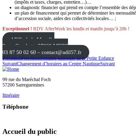
(impôts et taxes, charges, entretien…)…
un diagnostic financier qui prend en compte l’ensemble des dépens
un plan de financement qui permet de déterminer les mensualité
d’accession sociale, aides des collectivités locales… ;
Exceptionnel !
RDV AfterWork les lundis et mardis jusqu’à 20h !
ADIL de la Moselle
8 rue Gambetta 57000 METZ
03 87 50 02 60 – contact@adil57.fr
Précédent
Précédent
Semaine nationale de la Petite Enfance
Suivant
Changement d’horaires au Centre Nautique
Suivant
99 rue du Maréchal Foch
57200 Sarreguemines
Itinéraire
Téléphone
03 87 28 30 30
Accueil du public