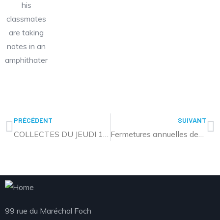
his
classmates
are taking
notes in an
amphithater
PRÉCÉDENT
SUIVANT
COLLECTES DU JEUDI 15 AOÛT 2024 (ASSOMPTION)
Fermetures annuelles des équipements aquatiques communautaires
99 rue du Maréchal Foch