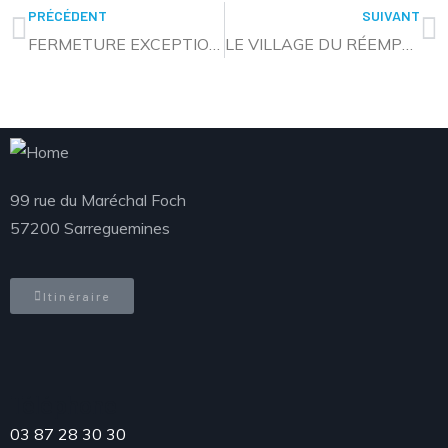
PRÉCÉDENT
SUIVANT
FERMETURE EXCEPTIONNELLE DE L’ACCUEIL AU PUBLIC A LA MAISON DE L’HABITAT LE 24 JUIN
LE VILLAGE DU RÉEMPLOI , DE LA REUTILISATION ET DE LA RÉPARATION : APPEL À EXPOSANTS !
99 rue du Maréchal Foch
57200 Sarreguemines
Itinéraire
Téléphone
03 87 28 30 30