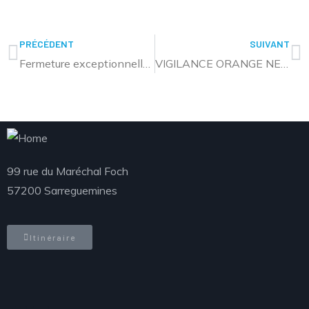
PRÉCÉDENT
SUIVANT
Fermeture exceptionnelle du Centre Nautique et de l’Espace Détente le 19/01/24
VIGILANCE ORANGE NEIGE -VERGLAS : CIRCULATION DU MERCREDI 17 JANVIER
99 rue du Maréchal Foch
57200 Sarreguemines
Itinéraire