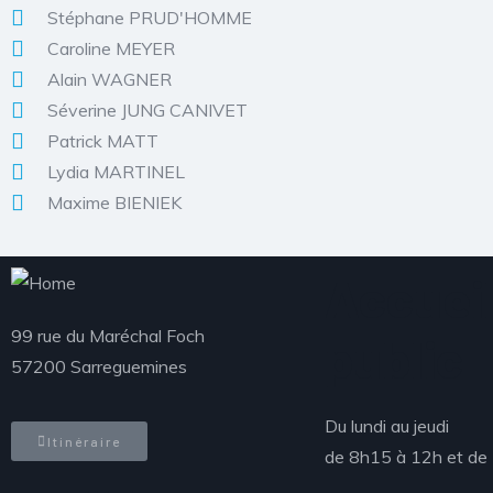
Stéphane PRUD'HOMME
Caroline MEYER
Alain WAGNER
Séverine JUNG CANIVET
Patrick MATT
Lydia MARTINEL
Maxime BIENIEK
Accueil
99 rue du Maréchal Foch
public
57200 Sarreguemines
Du lundi au jeudi
Itinéraire
de 8h15 à 12h et de