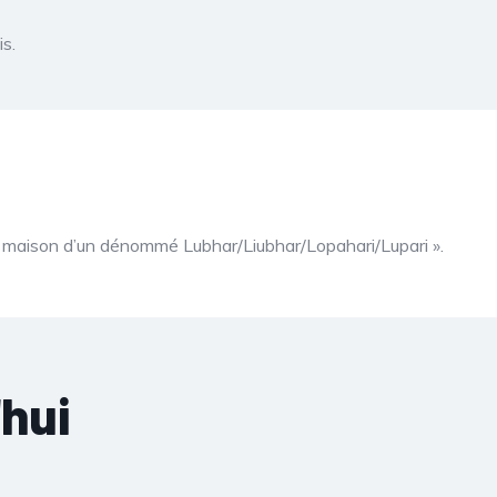
s.
« maison d’un dénommé Lubhar/Liubhar/Lopahari/Lupari ».
hui