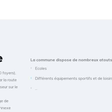
e
La commune dispose de nombreux atouts
Ecoles
 foyers),
Différents équipements sportifs et de loisir
r la route
eur sur le
...
ge de
annexe