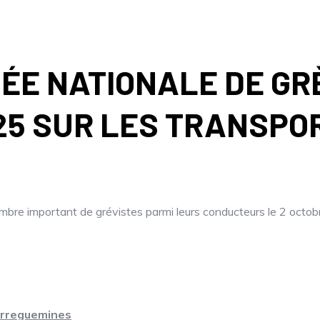
NÉE NATIONALE DE GR
25 SUR LES TRANSPO
re important de grévistes parmi leurs conducteurs le 2 octob
Sarreguemines