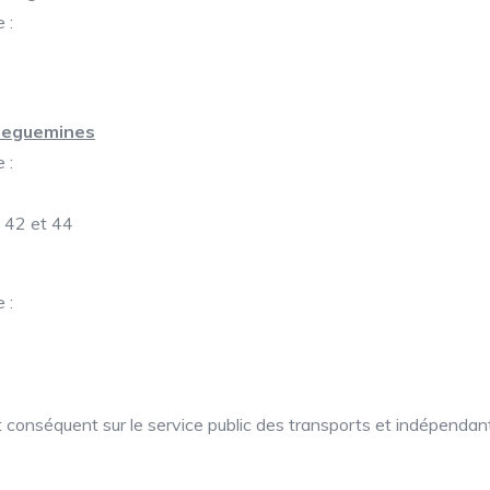
 :
rreguemines
 :
, 42 et 44
 :
 conséquent sur le service public des transports et indépendan