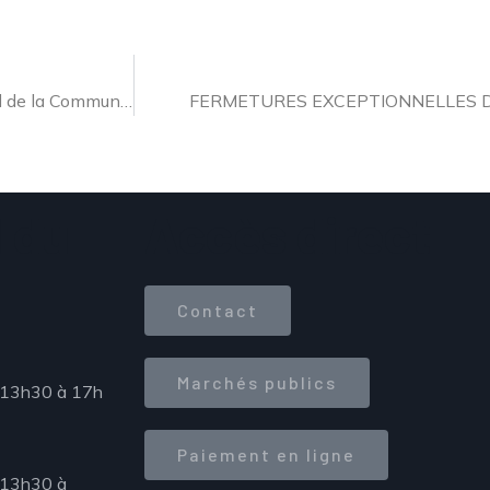
Grand Marché des Producteurs le 5 octobre 2025 à l’Hôtel de la Communauté à Sarreguemines
FERMETURES EXCEPTIONNELLES D
 du
Accès direct
Contact
Marchés publics
 13h30 à 17h
Paiement en ligne
 13h30 à