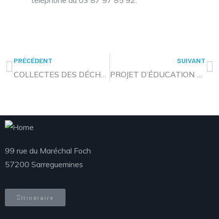
téléphone au 03 87 97 85 92.
PRÉCÉDENT
SUIVANT
COLLECTES DES DÉCHETS DU JEUDI DE L’ASCENSION
PROJET D’ÉDUCATION AU DÉVELOPPEMENT DURABLE : OUVERTURE DES VOTES
99 rue du Maréchal Foch
57200 Sarreguemines
Itinéraire