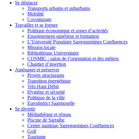
Se déplacer
Transports urbains et suburbains
Mobilité
Covoiturage
Travailler et se former
Politique économique et zones d’activités
Enseignement supérieur et formation
L’Université Populaire Sarreguemines Confluences
Mission locale
Bibliothèque Universitaire
COSMIC : salon de l’orientation et des métiers
Chantier d’insertion
Aménager et préserver
Projets structurants
Transition énergétique
Très Haut Débit
Hygiène et sécurité
Politique de la ville
Eurodistrict Saarmoselle
Se divertir
Médiathèque et réseau
Piscine de Sarralbe
Centre nautique Sarreguemines Confluences
Golf
Tourisme