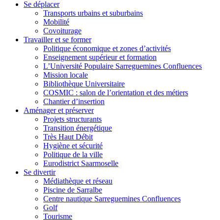
Se déplacer
Transports urbains et suburbains
Mobilité
Covoiturage
Travailler et se former
Politique économique et zones d’activités
Enseignement supérieur et formation
L’Université Populaire Sarreguemines Confluences
Mission locale
Bibliothèque Universitaire
COSMIC : salon de l’orientation et des métiers
Chantier d’insertion
Aménager et préserver
Projets structurants
Transition énergétique
Très Haut Débit
Hygiène et sécurité
Politique de la ville
Eurodistrict Saarmoselle
Se divertir
Médiathèque et réseau
Piscine de Sarralbe
Centre nautique Sarreguemines Confluences
Golf
Tourisme