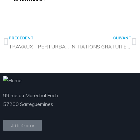
PRÉCÉDENT
SUIVANT
TRAVAUX – PERTURBATION DE LA CIRCULATION RUE DU MARÉCHAL FOCH
INITIATIONS GRATUITES AU GOLF
99 rue du Maréchal Foch
57200 Sarreguemines
Itinéraire