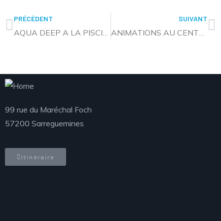
PRÉCÉDENT
SUIVANT
AQUA DEEP A LA PISCINE DE SARRALBE A PARTIR DU 24 FÉVRIER
ANIMATIONS AU CENTRE NAUTIQUE DU 23 AU 27 FÉVRIER
99 rue du Maréchal Foch
57200 Sarreguemines
Itinéraire
Téléphone