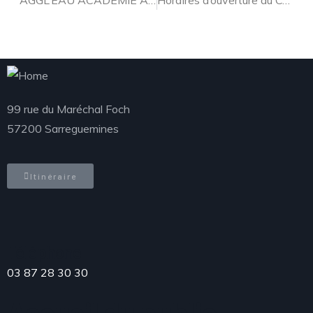
AGGL’EAU ACADÉMIE A SARRALBE
Horaires d’ouverture du Centre Nautique à partir du 23 octobre
99 rue du Maréchal Foch
57200 Sarreguemines
Itinéraire
Téléphone
03 87 28 30 30
Accueil du public