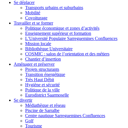
Se déplacer
Transports urbains et suburbains
Mobilité
Covoiturage
Travailler et se former
Politique économique et zones d’activités
Enseignement supérieur et formation
L’Université Populaire Sarreguemines Confluences
Mission locale
Bibliothèque Universitaire
COSMIC : salon de l’orientation et des métiers
Chantier d’insertion
Aménager et préserver
Projets structurants
Transition énergétique
Très Haut Débit
Hygiène et sécurité
Politique de la ville
Eurodistrict Saarmoselle
Se divertir
Médiathèque et réseau
Piscine de Sarralbe
Centre nautique Sarreguemines Confluences
Golf
Tourisme