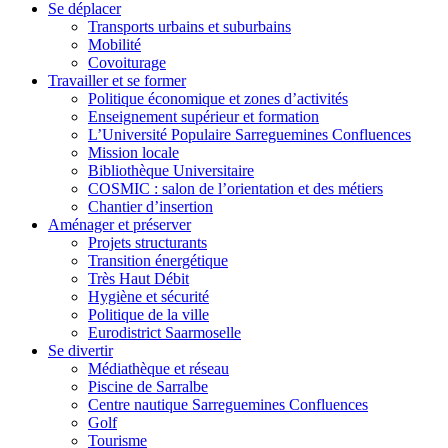
Se déplacer
Transports urbains et suburbains
Mobilité
Covoiturage
Travailler et se former
Politique économique et zones d’activités
Enseignement supérieur et formation
L’Université Populaire Sarreguemines Confluences
Mission locale
Bibliothèque Universitaire
COSMIC : salon de l’orientation et des métiers
Chantier d’insertion
Aménager et préserver
Projets structurants
Transition énergétique
Très Haut Débit
Hygiène et sécurité
Politique de la ville
Eurodistrict Saarmoselle
Se divertir
Médiathèque et réseau
Piscine de Sarralbe
Centre nautique Sarreguemines Confluences
Golf
Tourisme