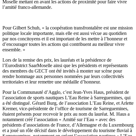
Moselle mettant en avant les actions de proximité pour faire vivre
l’amitié franco-allemande.
Pour Gilbert Schuh, « la coopération transfrontalière est une mission
politique locale importante, mais elle est aussi vécue au quotidien
par nos concitoyens et il est important de les mettre à l’honneur et
d’encourager toutes les actions qui contribuent au meilleur vivre
ensemble. »
Lors de la remise des prix, les lauréats et la présidence de
l’Eurodistrict SaarMoselle ainsi que les présidents et représentants
des membres du GECT ont été invités à monter sur scène pour
rendre hommage aux personnes nommées par leurs collectivités
territoriales et leur remettre une médaille d’honneur.
Pour la Communauté d’Agglo, c’est Jean-Yves Haus, président de
l’association de sports nautiques L’Eau Reine à Sarreguemines, qui
a été distingué. Gérard Burg, de l’association L’Eau Reine, et Arlette
Kremer, vice-présidente de l’office de tourisme de Sarreguemines,
étaient présents pour recevoir le prix au nom du lauréat. M. Haus a
notamment créé l’association « Amitié sur l’Eau » avec des
présidents d’associations de France, d’Allemagne et du Luxembourg
et a joué un rôle décisif dans le développement du tourisme fluvial à
Sarreguemines, notamment en créant l’association nautique « L’Eau