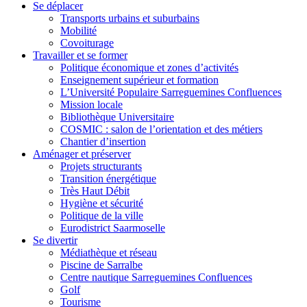
Se déplacer
Transports urbains et suburbains
Mobilité
Covoiturage
Travailler et se former
Politique économique et zones d’activités
Enseignement supérieur et formation
L’Université Populaire Sarreguemines Confluences
Mission locale
Bibliothèque Universitaire
COSMIC : salon de l’orientation et des métiers
Chantier d’insertion
Aménager et préserver
Projets structurants
Transition énergétique
Très Haut Débit
Hygiène et sécurité
Politique de la ville
Eurodistrict Saarmoselle
Se divertir
Médiathèque et réseau
Piscine de Sarralbe
Centre nautique Sarreguemines Confluences
Golf
Tourisme